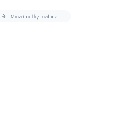
sziekten
mma (methylmalonacidurie)