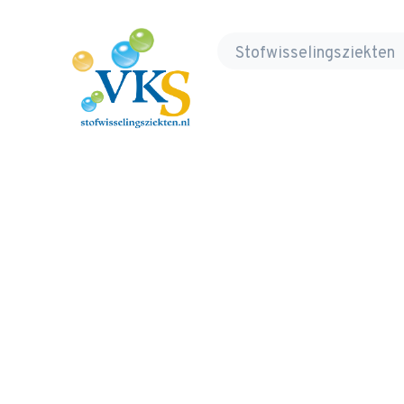
Volwassenen, Kinderen en Stofwisseling
Stofwisselingsziekten