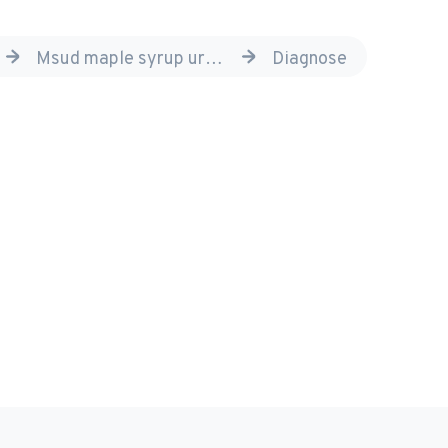
sziekten
msud maple syrup urine disease
diagnose