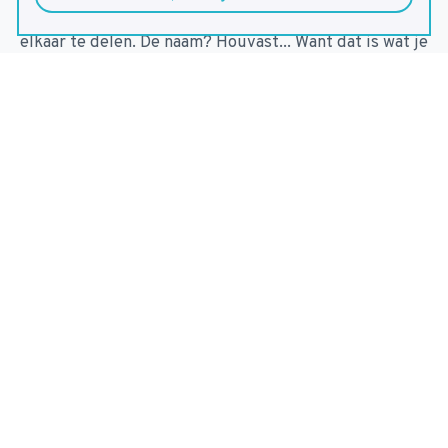
onderling helpen om hun gedachten en gevoelens met
elkaar te delen. De naam? Houvast... Want dat is wat je
nodig hebt om beter in gesprek te gaan.
De eerste druk is uitverkocht.
Patiëntenvereniging voor Stofwisselin
Facebook
LinkedIn
Email
Instagram
Youtube
Stofwisselingsziekten verdienen aandacht!