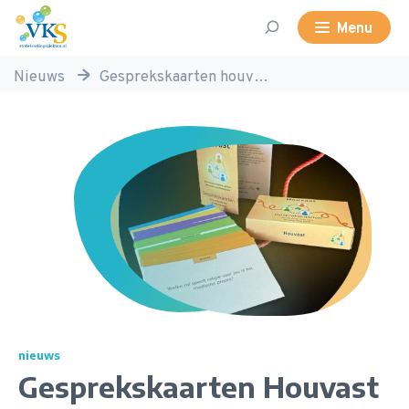
Volwassenen, Kinderen en Stofwisselingsziekten
search
Menu
nieuws
gesprekskaarten houvast
nieuws
Gesprekskaarten Houvast