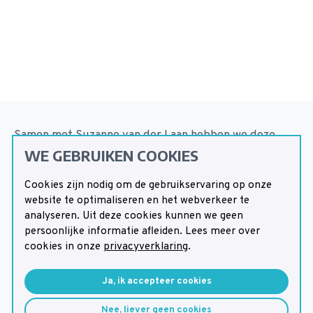
Samen met Suzanne van der Laan hebben we deze
WE GEBRUIKEN COOKIES
geweldige set gesprekskaarten gemaakt voor
gezinnen met een ernstig ziek kind. We begrijpen dat
Cookies zijn nodig om de gebruikservaring op onze
de impact van een ziek kind op het dagelijks leven
website te optimaliseren en het webverkeer te
van het gezin enorm is, en dat er veel zorgen en
analyseren. Uit deze cookies kunnen we geen
uitdagingen zijn. Daarom willen we helpen door
persoonlijke informatie afleiden. Lees meer over
cookies in onze
privacyverklaring
.
betere gesprekken met zorgverleners mogelijk te
maken. Deze gesprekskaarten zijn een handig
Ja, ik accepteer cookies
hulpmiddel om gesprekken met zorgprofessionals
gemakkelijker te maken. Ze kunnen ook ouders
Nee, liever geen cookies