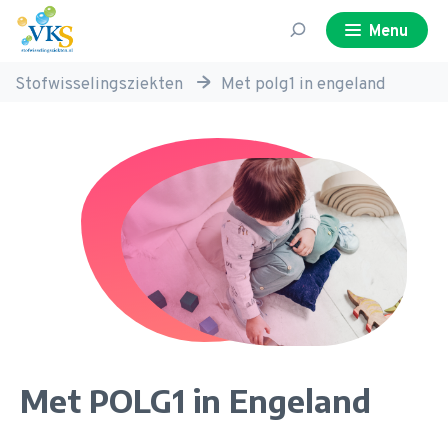
Volwassenen, Kinderen en Stofwisselingsziekten
search
Menu
Stofwisselingsziekten
met polg1 in engeland
Met POLG1 in Engeland