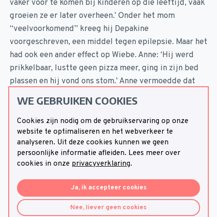
vaker voor te komen bij kinderen op die leeftijd, vaak
groeien ze er later overheen.’ Onder het mom
“veelvoorkomend” kreeg hij Depakine
voorgeschreven, een middel tegen epilepsie. Maar het
had ook een ander effect op Wiebe. Anne: ‘Hij werd
prikkelbaar, lustte geen pizza meer, ging in zijn bed
plassen en hij vond ons stom.’ Anne vermoedde dat
het door het medicijn kwam en de kinderarts werd
WE GEBRUIKEN COOKIES
gebeld. ‘Die bedacht dat een ander middel misschien
beter was. De Depakine werd afgebouwd en een ander
Cookies zijn nodig om de gebruikservaring op onze
website te optimaliseren en het webverkeer te
anti-epilepticum werd opgebouwd.’ Maar Wiebe werd
analyseren. Uit deze cookies kunnen we geen
niet beter, vertelt Anne: ‘Binnen tien dagen lag hij
persoonlijke informatie afleiden. Lees meer over
alleen nog maar op de bank te slapen. Uiteindelijk zijn
cookies in onze
privacyverklaring
.
we naar het ziekenhuis gegaan en lag hij bijna in
coma.’ Daar kwam men erachter dat zijn lever het niet
Ja, ik accepteer cookies
meer deed. Anne: ‘Wiebe moest een
Nee, liever geen cookies
levertransplantatie ondergaan. Heel toevallig kwam