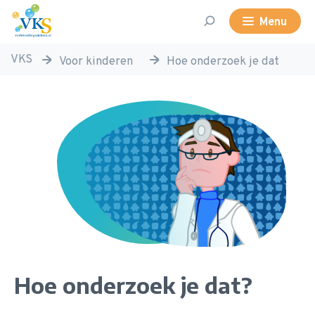
Volwassenen, Kinderen en Stofwisselingsziekten
search
Menu
VKS
voor kinderen
hoe onderzoek je dat
Hoe onderzoek je dat?