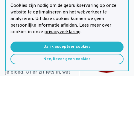
Cookies zijn nodig om de gebruikservaring op onze
vergrootglas gebruikt, heeft
website te optimaliseren en het webverkeer te
bloed opeens allemaal deeltjes
analyseren. Uit deze cookies kunnen we geen
(ook allemaal cellen). Als je
persoonlijke informatie afleiden. Lees meer over
gezond bent, moet je van alle
cookies in onze
privacyverklaring
.
deeltjes een bepaalde
Ja, ik accepteer cookies
hoeveelheid hebben. Als je
ziek bent, heb je sommige
Nee, liever geen cookies
deeltjes te veel of te weinig in
je bloed. Of er zit iets in, wat
je niet kunt meten als je
gezond bent.
Als er iets niet goed is, moet
je naar een dokter in het
ziekenhuis. Die kan meer
onderzoek doen.