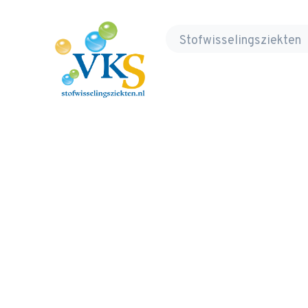
Volwassenen, Kinderen en Stofwisseling
Stofwisselingsziekten