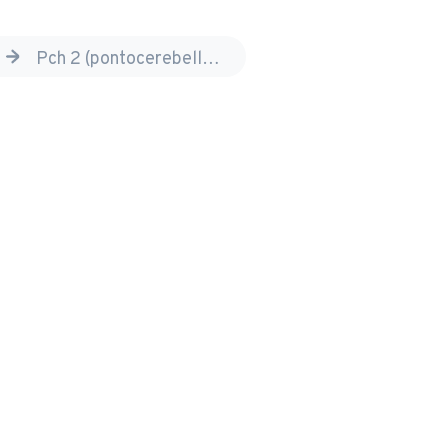
sziekten
pch 2 (pontocerebellaire hypoplasie)